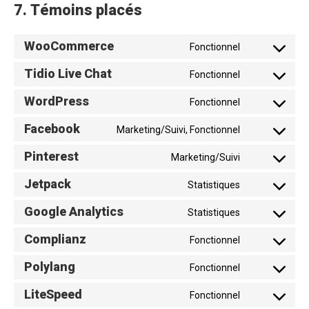
7. Témoins placés
WooCommerce
Fonctionnel
Consent
to
Tidio Live Chat
Fonctionnel
service
Consent
woocommer
to
WordPress
Fonctionnel
service
Consent
tidio-
to
Facebook
live-
Marketing/Suivi, Fonctionnel
service
Consent
chat
wordpress
to
Pinterest
Marketing/Suivi
service
Consent
facebook
to
Jetpack
Statistiques
service
Consent
pinterest
to
Google Analytics
Statistiques
service
Consent
jetpack
to
Complianz
Fonctionnel
service
Consent
google-
to
Polylang
analytics
Fonctionnel
service
Consent
complianz
to
LiteSpeed
Fonctionnel
service
Consent
polylang