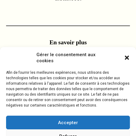
En savoir plus
Gérer le consentement aux
Utilisations quotidiennes de nos accessoires
cookies
Comment nous avons conçu nos accessoires
Afin de fournir les meilleures expériences, nous utilisons des
Comment positionner nos accessoires
technologies telles que les cookies pour stocker et/ou accéder aux
informations relatives à l'appareil. Le fait de consentir à ces technologies
À propos de la compagnie Brunault
nous permettra de traiter des données telles que le comportement de
navigation ou des identifiants uniques sur ce site. Le fait de ne pas
consentir ou de retirer son consentement peut avoir des conséquences
Contactez nous
négatives sur certaines caractéristiques et fonctions.
Accepter