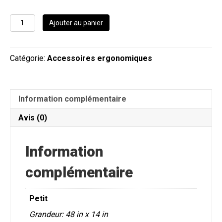
quantité
Ajouter au panier
de
Coussin
de
Catégorie:
Accessoires ergonomiques
corps
-
Collection
ErgonoZZZ
Information complémentaire
(56
po
Avis (0)
x
16
po)
Information
complémentaire
Petit
Grandeur: 48 in x 14 in