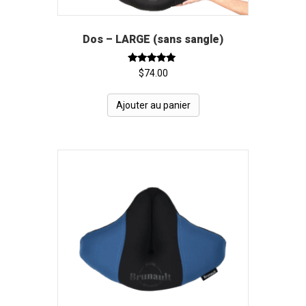
Dos – LARGE (sans sangle)
Note
$
74.00
5.00
sur 5
Ajouter au panier